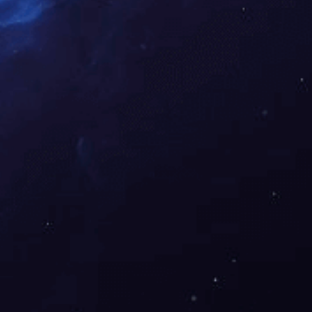
织物芯提升带 斗提机输送带