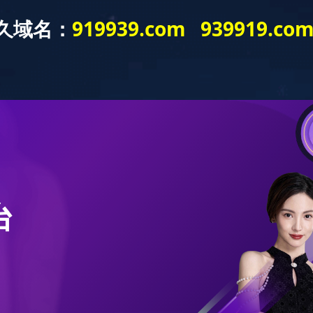
输送带
双虎机械
环境修复系列
特种产品定制
公司实
九游娱乐（NINE GAME）官方网站双虎
联系