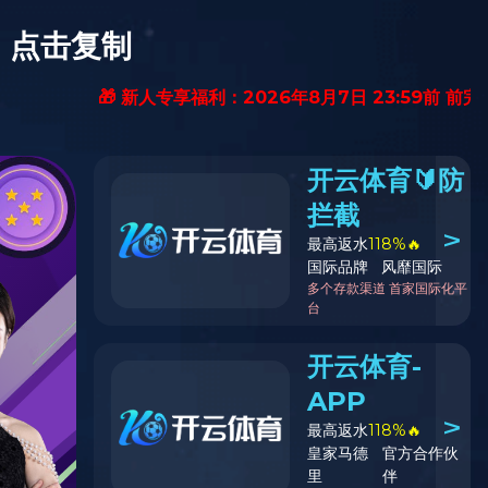
English
力
合作伙伴
新闻资讯
我们