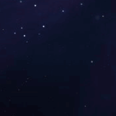
高强力平胶带帆布提升带