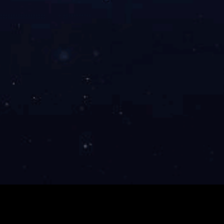
实力
九游娱乐
联系