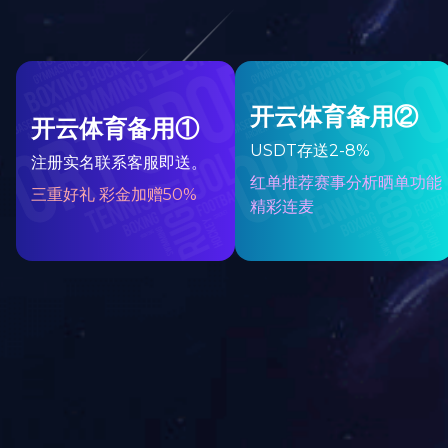
波状挡边输送带
织物芯输送带
斗提机输送带
花纹输