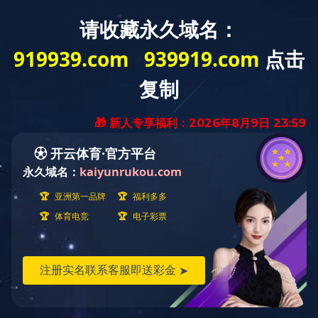
English
大倾角波状输送机
通用带式输送机
固定带式输送机
TDSL系列移动式胶带输送机 装
移动式输送机
卸、码垛散包两用输送机