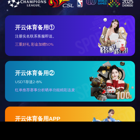
特种定制
企业荣誉
联系
招商加盟
人力资源
鲁ICP备16030779号
Copyright © 九游娱乐（NINE GAME）官
New
方网站 2021 版权所有 All rights reserved Technical support：
media