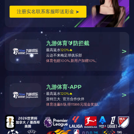
产品简介: