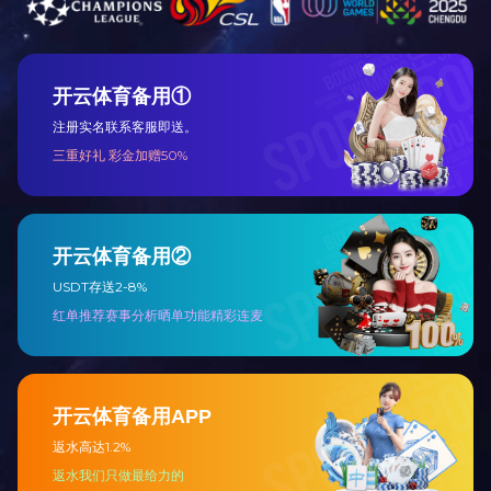
上一篇：链板输送机械
下一篇：链板输送机械
关注我们