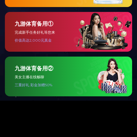
0532-82530016
全国统一服务热线
关注公众号
13608972095
24H服务热线
产品
实力
九游娱乐
输送带
售前服务
（NINE
双虎概况
输送机械
招商加盟
发展历程
GAME）官方网
环境修复
意见反馈
社会责任
站
特种定制
企业荣誉